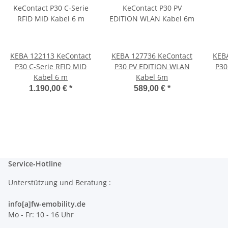
KEBA 122113 KeContact
KEBA 127736 KeContact
KEB
P30 C-Serie RFID MID
P30 PV EDITION WLAN
P30
Kabel 6 m
Kabel 6m
1.190,00 €
*
589,00 €
*
Service-Hotline
Unterstützung und Beratung :
info[a]fw-emobility.de
Mo - Fr: 10 - 16 Uhr