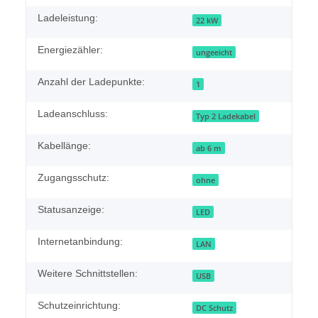
Ladeleistung:
22 kW
Energiezähler:
ungeeicht
Anzahl der Ladepunkte:
1
Ladeanschluss:
Typ 2 Ladekabel
Kabellänge:
ab 6 m
Zugangsschutz:
ohne
Statusanzeige:
LED
Internetanbindung:
LAN
Weitere Schnittstellen:
USB
Schutzeinrichtung:
DC Schutz