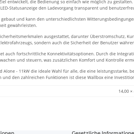
el entwickelt, die Bedienung so einfach wie möglich zu gestalten. 
e LED-Statusanzeige den Ladevorgang transparent und benutzerfreu
st gebaut und kann den unterschiedlichsten Witterungsbedingunge
keit gewährleisten.
Sicherheitsmerkmalen ausgestattet, darunter Überstromschutz, K
 Elektrofahrzeugs, sondern auch die Sicherheit der Benutzer währ
et auch fortschrittliche Konnektivitätsoptionen. Durch die Integ
achen und steuern, was zusätzlichen Komfort und Kontrolle ermö
d Alone - 11kW die ideale Wahl für alle, die eine leistungsstarke, 
nd den zahlreichen Funktionen ist diese Wallbox eine Investition 
14,00 ×
tionen
Gesetzliche Information