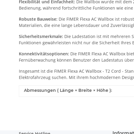
Flexibilität und Einfachheit:
Die Wallbox wurde mit dem Zi
Bedienung, während fortschrittliche Funktionen wie ein
Robuste Bauweise:
Die FIMER Flexa AC Wallbox ist robu
Materialien, die eine lange Lebensdauer und Zuverlässig
Sicherheitsmerkmale:
Die Ladestation ist mit mehreren 
Funktionen gewährleisten nicht nur die Sicherheit Ihres
Konnektivitätsoptionen:
Die FIMER Flexa AC Wallbox biet
Fernüberwachung können Benutzer den Ladestatus überw
Insgesamt ist die FIMER Flexa AC Wallbox - T2 Cord - Stan
Elektrofahrzeug suchen. Mit ihrem hochmodernen Design u
Abmessungen ( Länge × Breite × Höhe ):
Informa
Service-Hotline